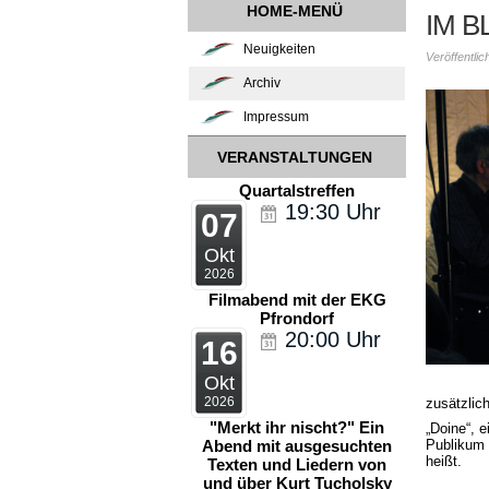
HOME-MENÜ
IM B
Neuigkeiten
Veröffentli
Archiv
Impressum
VERANSTALTUNGEN
Quartalstreffen
19:30
Uhr
07
Okt
2026
Filmabend mit der EKG
Pfrondorf
20:00
Uhr
16
Okt
2026
zusätzlic
"Merkt ihr nischt?" Ein
„Doine“, 
Abend mit ausgesuchten
Publikum 
heißt.
Texten und Liedern von
und über Kurt Tucholsky