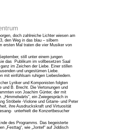
entrum
orgen, doch zahlreiche Lichter wiesen am
, den Weg in das blau – silbern
ersten Mal traten die vier Musiker von
eptember, still unter einem jungen
sie das Publikum im vollbesetzen Saal
anz im Zeichen der Liebe. Einer stillen
rausenden und ungestümen Liebe.
n mit einfühlsam ruhigen Liebesliedern.
scher Lyriker und Komponisten folgten
e und B. Brecht. Die Vertonungen und
ammten von Joachim Günter, der mit
te. „Himmelwärts“, ein Zwiegespräch in
g Ströbele -Violone und Gitarre- und Peter
it, ihre Ausdruckskraft und Virtuosität
esang- unterhielt die Konzertbesucher
 Ende des Programms. Das begeisterte
 „Festtag“, wie „Jontef“ auf Jiddisch