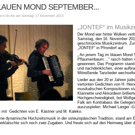
LAUEN MOND SEPTEMBER...
cht in Archiv am Sonntag, 17 November 2013.
„JONTEF“ im Musikz
Der Mond war hinter Wolken verb
Samstag, den 16. November 2013
geschmückte Musikzentrum. Zum 
„JONTEF“ in Pfrondorf auf.
„ An jenem Tag im blauen Mond S
Pflaumenbaum....“ rasch hatten 
gewonnen. Das Programm stand g
und nachdenklichen, einer aufb
Mitreißende Tanzlieder wechselte
Lieder aus den 20 er Jahren jüdi
vertonten Gedichten von H. Hein
musikalischen Kompositionen st
Klarinette und Akkordeon brillier
Hochgeschwindigkeit, bot Wolfgan
Falk am Kontrabass die Gelegenhe
auszuspielen. Michael Langer -G
h mit Gedichten von E. Kästner und M. Kaleko.
eine dynamische Hochzeitsmusik in der osteuropäischen Tradition, stand am
erklatschte sich noch zwei Zugaben. Und freute sich auf den Heimweg über den