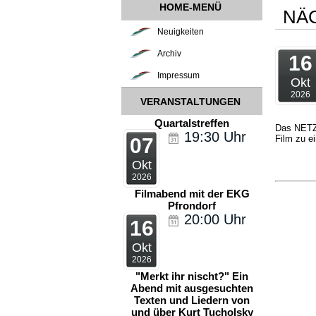
HOME-MENÜ
NÄ
Neuigkeiten
Archiv
16
Impressum
Okt
2026
VERANSTALTUNGEN
Quartalstreffen
Das NETZ 
19:30
Uhr
Film zu e
07
Okt
2026
Filmabend mit der EKG
Pfrondorf
20:00
Uhr
16
Okt
2026
"Merkt ihr nischt?" Ein
Abend mit ausgesuchten
Texten und Liedern von
und über Kurt Tucholsky